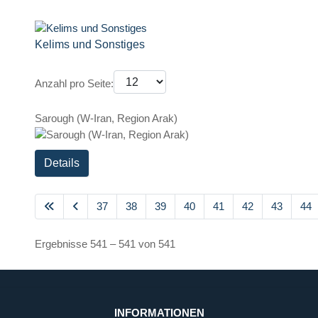
Kelims und Sonstiges
Anzahl pro Seite:
Sarough (W-Iran, Region Arak)
Details
37
38
39
40
41
42
43
44
Ergebnisse 541 – 541 von 541
INFORMATIONEN