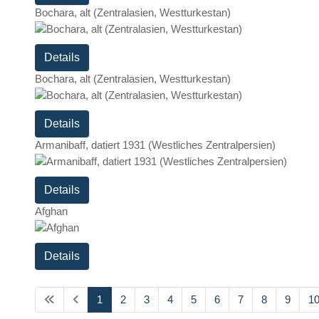
Bochara, alt (Zentralasien, Westturkestan)
Details
Bochara, alt (Zentralasien, Westturkestan)
Details
Armanibaff, datiert 1931 (Westliches Zentralpersien)
Details
Afghan
Details
1
2
3
4
5
6
7
8
9
1