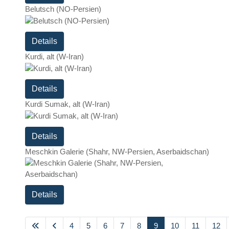
Belutsch (NO-Persien)
Details
Kurdi, alt (W-Iran)
Details
Kurdi Sumak, alt (W-Iran)
Details
Meschkin Galerie (Shahr, NW-Persien, Aserbaidschan)
Details
4
5
6
7
8
9
10
11
12