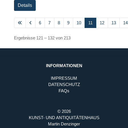
Details
6
7
8
9
10
11
12
13
14
Ergebnisse 121 – 132 von 213
INFORMATIONEN
IMPRESSUM
DATENSCHUTZ
FAQs
© 2026
KUNST- UND ANTIQUITÄTENHAUS
Martin Denzinger