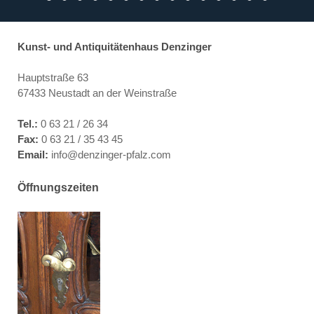
Bannerbild 1
Bannerbild 2
Bannerbild 3
Bannerbild 4
Bannerbild 5
Bannerbild 6
Bannerbild 7
Bannerbild 8
Bannerbild 9
Bannerbild 10
Bannerbild 11
Bannerbild 12
Bannerbild 13
Bannerbild 1
Bannerbil
Kunst- und Antiquitätenhaus Denzinger
Hauptstraße 63
67433 Neustadt an der Weinstraße
Tel.:
0 63 21 / 26 34
Fax:
0 63 21 / 35 43 45
Email:
info@denzinger-pfalz.com
Öffnungszeiten