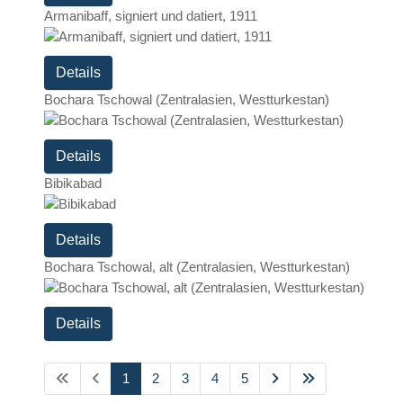
Armanibaff, signiert und datiert, 1911
Details
Bochara Tschowal (Zentralasien, Westturkestan)
Details
Bibikabad
Details
Bochara Tschowal, alt (Zentralasien, Westturkestan)
Details
1
2
3
4
5