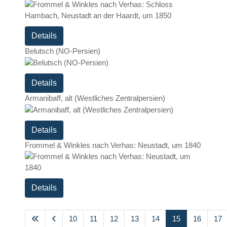
Details
Belutsch (NO-Persien)
Details
Armanibaff, alt (Westliches Zentralpersien)
Details
Frommel & Winkles nach Verhas: Neustadt, um 1840
Details
10
11
12
13
14
15
16
17