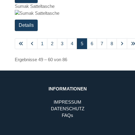
Sumak Satteltasche
Details
1
2
3
4
5
6
7
8
Ergebnisse 49 – 60 von 86
INFORMATIONEN
IMPRESSUM
DATENSCHUTZ
FAQs