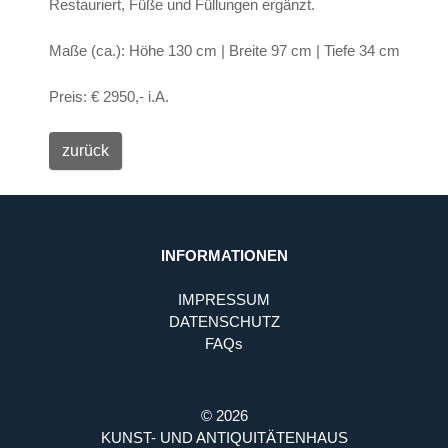
Restauriert, Füße und Füllungen ergänzt.
Maße (ca.): Höhe 130 cm | Breite 97 cm | Tiefe 34 cm
Preis: € 2950,- i.A.
INFORMATIONEN
IMPRESSUM
DATENSCHUTZ
FAQs
© 2026
KUNST- UND ANTIQUITÄTENHAUS