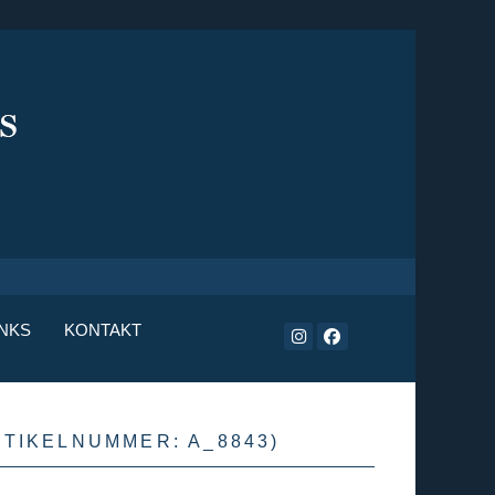
INKS
KONTAKT
RTIKELNUMMER:
A_8843
)