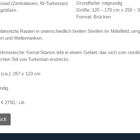
Grundfarbe
:
rotgrundig
Größe
:
120 – 170 cm x 250 – 
größern
Format
:
Brücken
besetzte Rauten in unterschiedlich breiten Streifen im Mittelfeld, u
en und Wellenranken.
urkmenische Yomut-Stamm lebt in einem Gebiet, das sich vom nordös
chen Teil von Turkestan erstreckt.
(ca.): 267 x 123 cm
ndig
 € 2750,- i.A.