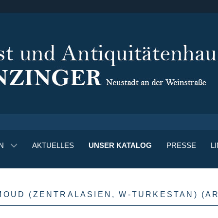
N
AKTUELLES
UNSER KATALOG
PRESSE
L
MOUD (ZENTRALASIEN, W-TURKESTAN)
(A