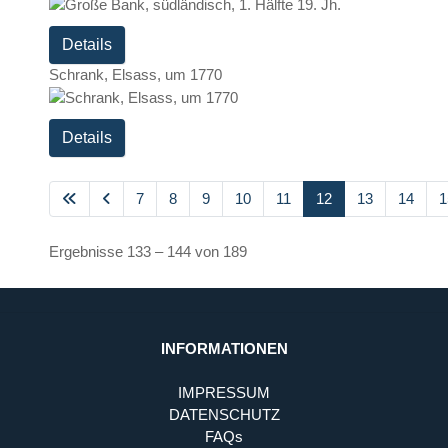
Details
Schrank, Elsass, um 1770
Details
7
8
9
10
11
12
13
14
1
Ergebnisse 133 – 144 von 189
INFORMATIONEN
IMPRESSUM
DATENSCHUTZ
FAQs