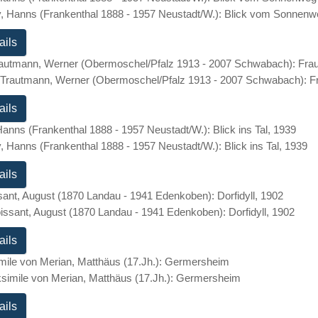
ails
rautmann, Werner (Obermoschel/Pfalz 1913 - 2007 Schwabach): Frau
ails
Hanns (Frankenthal 1888 - 1957 Neustadt/W.): Blick ins Tal, 1939
ails
sant, August (1870 Landau - 1941 Edenkoben): Dorfidyll, 1902
ails
mile von Merian, Matthäus (17.Jh.): Germersheim
ails