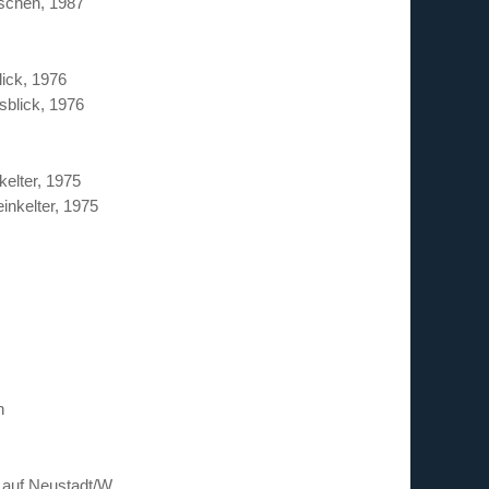
lick, 1976
elter, 1975
 auf Neustadt/W.