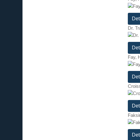
Det
Dr. T
Det
Fay, 
Det
Crois
Det
Faksi
Det