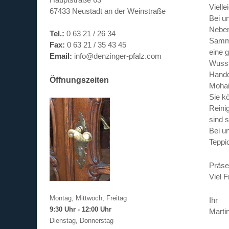
Viell
67433 Neustadt an der Weinstraße
Bei u
Neben
Tel.:
0 63 21 / 26 34
Samml
Fax:
0 63 21 / 35 43 45
eine 
Email:
info@denzinger-pfalz.com
Wusst
Handd
Öffnungszeiten
Mohai
Sie k
Reini
sind 
Bei u
Teppi
Präse
Viel 
Montag, Mittwoch, Freitag
Ihr
9:30 Uhr - 12:00 Uhr
Marti
Dienstag, Donnerstag