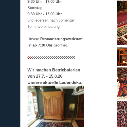
9:30 Uhr - 17:00 Uhr
Samstag
9:30 Uhr - 13:00 Uhr
und jederzeit nach vorheriger
Terminvereinbarung!
Unsere
Restaurierungswerkstatt
ist
ab 7:30 Uhr
geöffnet.
◊◊
◊◊
◊◊
◊◊
◊◊
◊◊
◊◊
◊◊
◊◊
◊◊
◊◊
◊◊
Wir machen Betriebsferien
von 27.7. - 15.8.26
Unsere aktuelle Ladendeko: