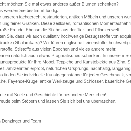
eicht möchten Sie mal etwas anderes außer Blumen schenken?
ns werden Sie bestimmt fündig.
 unseren fachgerecht restaurierten, antiken Möbeln und unseren wun
ung feiner Grafiken. Diese zeitlosen, romantischen Momentaufnahmen
große Freude. Ebenso die Stiche aus der Tier- und Pflanzenwelt.
en Sie, dass wir auch qualitativ hochwertige Bezugsstoffe von exqui
rucke (Ghalamkars)? Wir führen englische Leinenstoffe, hochwertige Ch
rstoffe, Stilstoffe aus vielen Epochen und vieles andere mehr.
önnen natürlich auch etwas Pragmatisches schenken. In unserem Sort
gungsprodukte für Ihre Möbel, Teppiche und Kunstobjekte aus Zinn, Si
seit Jahrzehnten erprobt, natürlichen Ursprungs, nachhaltig, langjähr
ns finden Sie individuelle Kunstgegenstände für jeden Geschmack, 
che, Fayence-Krüge, antike Werkzeuge und Schlösser, bäuerliche Ge
nte mit Seele und Geschichte für besondere Menschen!
Freude beim Stöbern und lassen Sie sich bei uns überraschen.
n Denzinger und Team