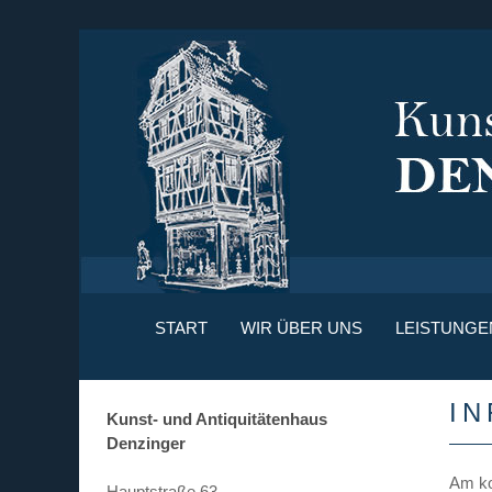
START
WIR ÜBER UNS
LEISTUNGE
I
Kunst- und Antiquitätenhaus
Denzinger
Am ko
Hauptstraße 63