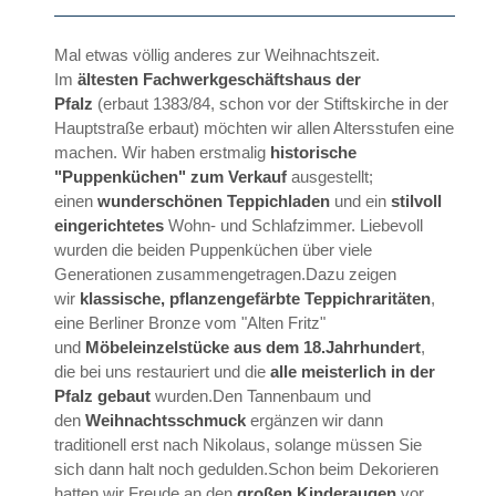
Mal etwas völlig anderes zur Weihnachtszeit.
Im
ältesten Fachwerkgeschäftshaus der
Pfalz
(erbaut 1383/84, schon vor der Stiftskirche in der
Hauptstraße erbaut) möchten wir allen Altersstufen eine
machen. Wir haben erstmalig
historische
"Puppenküchen" zum Verkauf
ausgestellt;
einen
wunderschönen Teppichladen
und ein
stilvoll
eingerichtetes
Wohn- und Schlafzimmer. Liebevoll
wurden die beiden Puppenküchen über viele
Generationen zusammengetragen.Dazu zeigen
wir
klassische, pflanzengefärbte Teppichraritäten
,
eine Berliner Bronze vom "Alten Fritz"
und
Möbeleinzelstücke aus dem 18.Jahrhundert
,
die bei uns restauriert und die
alle meisterlich in der
Pfalz gebaut
wurden.Den Tannenbaum und
den
Weihnachtsschmuck
ergänzen wir dann
traditionell erst nach Nikolaus, solange müssen Sie
sich dann halt noch gedulden.Schon beim Dekorieren
hatten wir Freude an den
großen Kinderaugen
vor